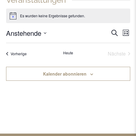
Veranstaltungen
Es wurden keine Ergebnisse gefunden.
Hinweis
Anstehende
Verans
Vera
Suche
Liste
Ansi
Datum
Suche
Navi
wählen.
Heute
Nächste
und
Veranstaltungen
Vorherige
Veransta
Ansich
Kalender abonnieren
Naviga