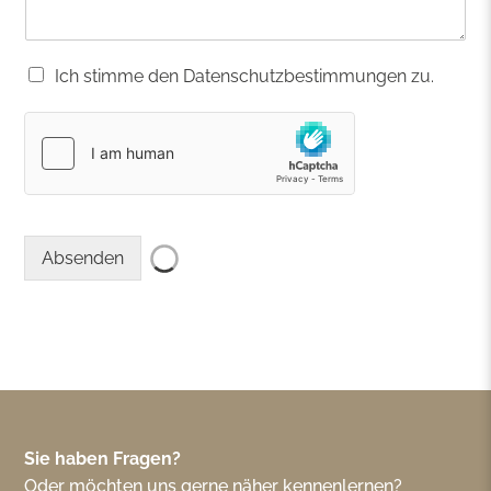
D
Ich stimme den Datenschutzbestimmungen zu.
a
t
e
n
s
c
h
u
Absenden
t
z
*
Sie haben Fragen?
Oder möchten uns gerne näher kennenlernen?