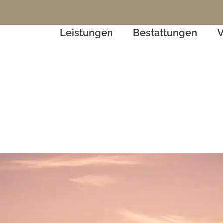
Leistungen
Bestattungen
V
Was tun bei einem Sterbefall?
Bestattungsvorsorge
K
Abholung des Verstorbenen
Bestattungsarten
Trauerbegleitung,
Abschiedskultur
Erinnerungsstücke und
Literatur
Übernahme aller Formalitäten
Gestaltung und Erstellung von
Trauerdrucksachen
Gedenkseite