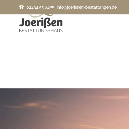
02434 55 64
info@joerissen-bestattungen.de