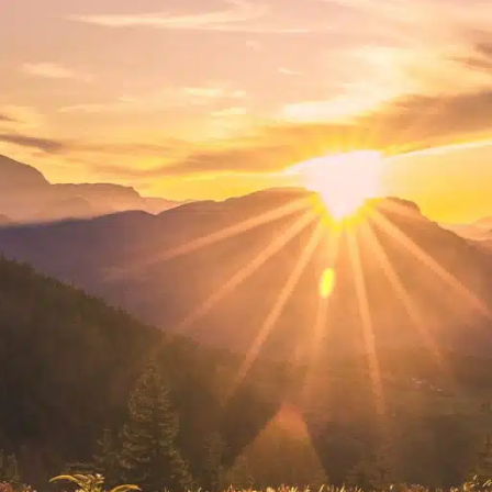
In- und
Auslandsüberführungen
Gestaltung der Trauerfeier –
auch in unserem Haus
Unsere Urnen- und
Sargausstellung
Versorgung des Verstorbenen
in unserem Bestattungshaus