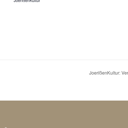
JoerißenKultur
JoerißenKultur: Ve