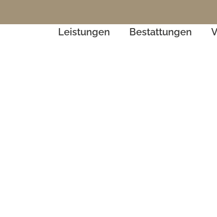
Leistungen
Bestattungen
V
Was tun bei einem Sterbefall?
Bestattungsvorsorge
K
Abholung des Verstorbenen
Bestattungsarten
Trauerbegleitung,
Abschiedskultur
Erinnerungsstücke und
Literatur
Übernahme aller Formalitäten
Gestaltung und Erstellung von
Trauerdrucksachen
Gedenkseite