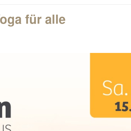
In- und
oga für alle
Auslandsüberführungen
Gestaltung der Trauerfeier –
auch in unserem Haus
Unsere Urnen- und
Sargausstellung
Versorgung des Verstorbenen
in unserem Bestattungshaus