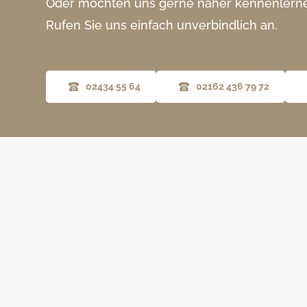
Oder möchten uns gerne näher kennenlern
Rufen Sie uns einfach unverbindlich an.
02434 55 64
02162 436 79 72