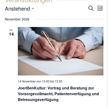
Veranstaltungen
Anstehend
Verans
Vera
Suche
Liste
Ansi
Datum
Suche
November 2026
Navi
wählen.
und
SA.
Ansich
14
Naviga
14 November von 10:00
bis
13:30
JoerißenKultur: Vortrag und Beratung zur
Vorsorgevollmacht, Patientenverfügung und
Betreuungsverfügung