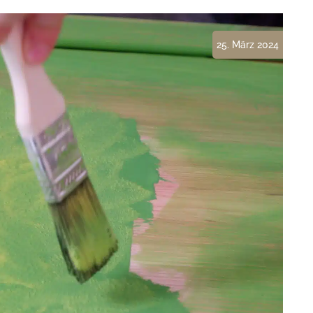
In- und
Auslandsüberführungen
25. März 2024
Gestaltung der Trauerfeier –
auch in unserem Haus
Unsere Urnen- und
Sargausstellung
Versorgung des Verstorbenen
in unserem Bestattungshaus