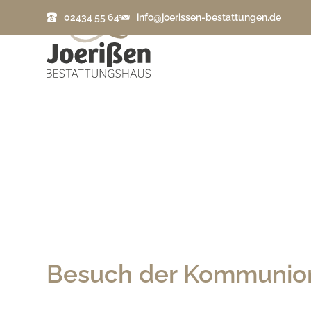
02434 55 64
info@joerissen-bestattungen.de
Besuch der Kommunionk