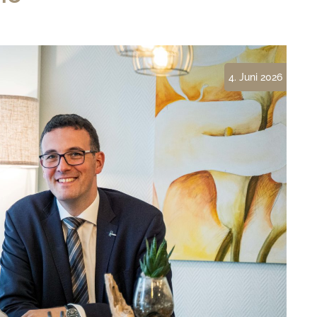
In- und
Auslandsüberführungen
Gestaltung der Trauerfeier –
4. Juni 2026
auch in unserem Haus
Unsere Urnen- und
Sargausstellung
Versorgung des Verstorbenen
in unserem Bestattungshaus