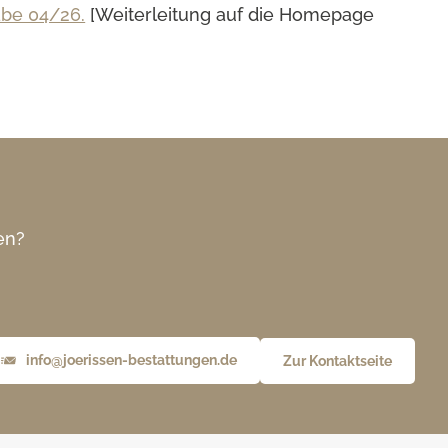
abe 04/26.
[Weiterleitung auf die Homepage
en?
info@joerissen-bestattungen.de
Zur Kontaktseite