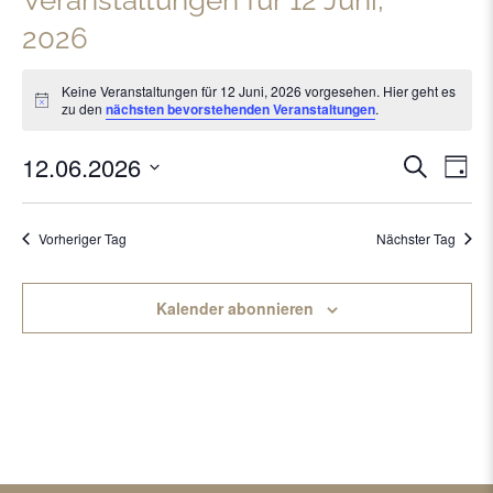
Veranstaltungen für 12 Juni,
2026
Keine Veranstaltungen für 12 Juni, 2026 vorgesehen. Hier geht es
Hinweis
zu den
nächsten bevorstehenden Veranstaltungen
.
12.06.2026
Verans
Vera
Suche
Tag
Ansi
Datum
Suche
Navi
wählen.
Vorheriger Tag
Nächster Tag
und
Ansich
Kalender abonnieren
Naviga